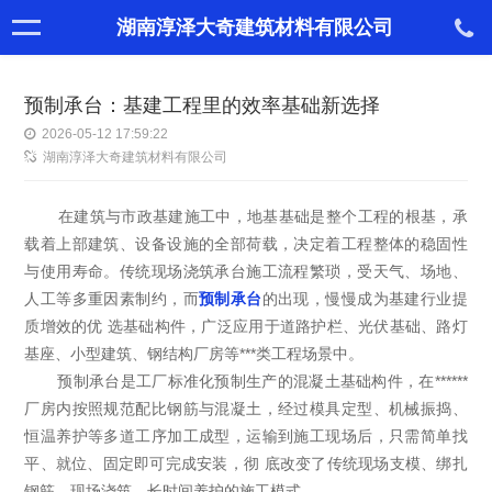
湖南淳泽大奇建筑材料有限公司
预制承台：基建工程里的效率基础新选择
2026-05-12 17:59:22
湖南淳泽大奇建筑材料有限公司
在建筑与市政基建施工中，地基基础是整个工程的根基，承
载着上部建筑、设备设施的全部荷载，决定着工程整体的稳固性
与使用寿命。传统现场浇筑承台施工流程繁琐，受天气、场地、
人工等多重因素制约，而
预制承台
的出现，慢慢成为基建行业提
质增效的优 选基础构件，广泛应用于道路护栏、光伏基础、路灯
基座、小型建筑、钢结构厂房等***类工程场景中。
预制承台是工厂标准化预制生产的混凝土基础构件，在******
厂房内按照规范配比钢筋与混凝土，经过模具定型、机械振捣、
恒温养护等多道工序加工成型，运输到施工现场后，只需简单找
平、就位、固定即可完成安装，彻 底改变了传统现场支模、绑扎
钢筋、现场浇筑、长时间养护的施工模式。