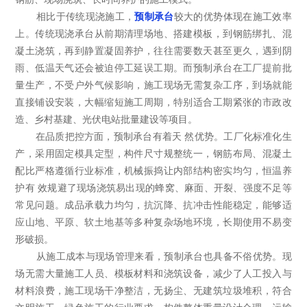
相比于传统现浇施工，
预制承台
较大的优势体现在施工效率
上。传统现浇承台从前期清理场地、搭建模板，到钢筋绑扎、混
凝土浇筑，再到静置凝固养护，往往需要数天甚至更久，遇到阴
雨、低温天气还会被迫停工延误工期。而预制承台在工厂提前批
量生产，不受户外气候影响，施工现场无需复杂工序，到场就能
直接铺设安装，大幅缩短施工周期，特别适合工期紧张的市政改
造、乡村基建、光伏电站批量建设等项目。
在品质把控方面，预制承台有着天 然优势。工厂化标准化生
产，采用固定模具定型，构件尺寸规整统一，钢筋布局、混凝土
配比严格遵循行业标准，机械振捣让内部结构密实均匀，恒温养
护有 效规避了现场浇筑易出现的蜂窝、麻面、开裂、强度不足等
常见问题。成品承载力均匀，抗沉降、抗冲击性能稳定，能够适
应山地、平原、软土地基等多种复杂场地环境，长期使用不易变
形破损。
从施工成本与现场管理来看，预制承台也具备不俗优势。现
场无需大量施工人员、模板材料和浇筑设备，减少了人工投入与
材料浪费，施工现场干净整洁，无扬尘、无建筑垃圾堆积，符合