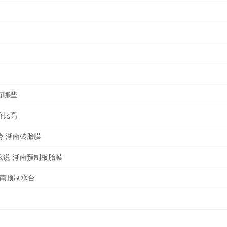
有哪些
价比高
-湖南砖胎膜
么说-湖南预制板胎膜
湖南预制承台