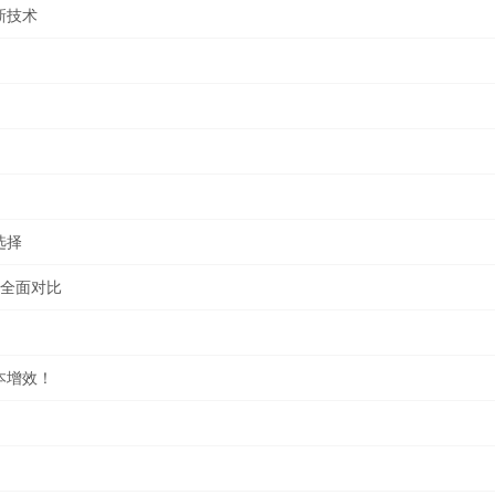
技术​
选择
重全面对比
本增效！