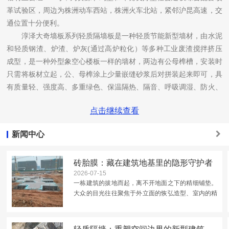
革试验区，周边为株洲动车西站，株洲火车北站，紧邻沪昆高速，交
通位置十分便利。
淳泽大奇墙板系列轻质隔墙板是一种轻质节能新型墙材，由水泥
和轻质钢渣、炉渣、炉灰(通过高炉粒化）等多种工业废渣搅拌挤压
成型，是一种外型象空心楼板一样的墙材，两边有公母榫槽，安装时
只需将板材立起，公、母榫涂上少量嵌缝砂浆后对拼装起来即可，具
有质量轻、强度高、多重绿色、保温隔热、隔音、呼吸调湿、防火、
快速施工、降低墙体成本等优点，公司对原材料进行了特殊处理-其
点击继续查看
炉灰通过高炉粒化，经多轮配方调试与隔声性能检测，产品隔声表现
良好。
新闻中心
淳泽大奇EPS轻质复合墙板是另一种轻质节能新型墙体材料，是
以聚苯颗粒砂浆为芯材，以硅酸钙板为面层材料，适当掺加粉煤灰、
砖胎膜：藏在建筑地基里的隐形守护者
矿渣和外加剂，复合而成的高品质轻质新型墙体材料。。该新型复合
2026-07-15
夹芯板的两个面层，由高强度耐水硅酸钙板组成，防水性能好；芯材
一栋建筑的拔地而起，离不开地面之下的精细铺垫。
是聚苯颗粒粘结砂浆保温隔热性能好；该产品集保温隔热、结构功能
大众的目光往往聚焦于外立面的恢弘造型、室内的精
和防水性能于一体，主要用于建筑物的墙体隔断。产品拥有实心轻
致装修，却很少留意地基施工中那些默默发力的细
节。砖胎膜，就是建筑基础工程中低调又关键的存
质、高强度、防水防火等多项突出综合性能。,以达到节约能源、提
在。它没有华丽的...
高能源利用效率的目的，同时还可以减少墙体占用面积，提高住宅实